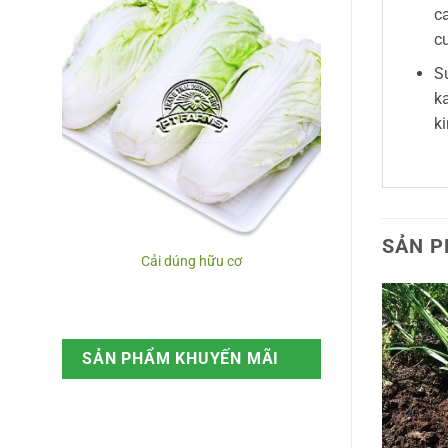
ca
c
Su
k
ki
SẢN P
Cải dúng hữu cơ
SẢN PHẨM KHUYẾN MÃI