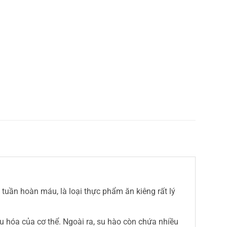
Phong Thúy với mô hình liên kết
Canh tác công n
hình thành chuỗi giá trị nông sản
nguyên
ủ
Công ty Sản xuất thương mại nông sản
Có sự hỗ trợ của N
Phong Thúy (Công ty Phong Thúy) mỗi
nhỏ trong ngành nô
hệ tuần hoàn máu, là loại thực phẩm ăn kiêng rất lý
iêu hóa của cơ thể. Ngoài ra, su hào còn chứa nhiều