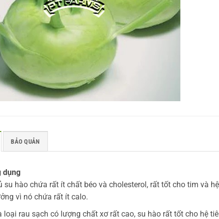
H Trang trại Nông
Thủ tướng thăm mô hình sản
húy: Tiên phong ứng
xuất rau an toàn tại Lâm Đồng
ghiệp công nghệ
Đây là hoạt động thực tế trước khi Th
tướng chủ trì Hội nghị thúc
BẢO QUẢN
c ví như “Thủ phủ” của
ng nghệ cao (NNCNC) với
 dụng
 su hào chứa rất ít chất béo và cholesterol, rất tốt cho tim và 
ởng vì nó chứa rất ít calo.
 loại rau sạch có lượng chất xơ rất cao, su hào rất tốt cho hệ t