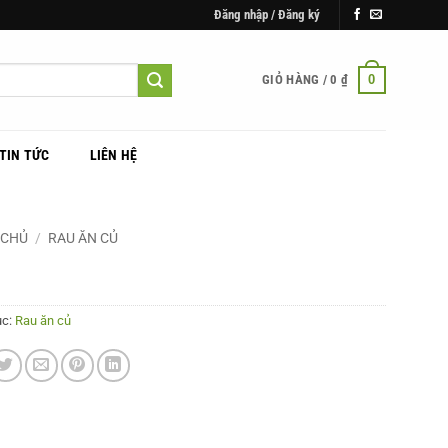
Đăng nhập / Đăng ký
0
GIỎ HÀNG /
0
₫
TIN TỨC
LIÊN HỆ
 CHỦ
/
RAU ĂN CỦ
SU HÀO HỮU CƠ
ục:
Rau ăn củ