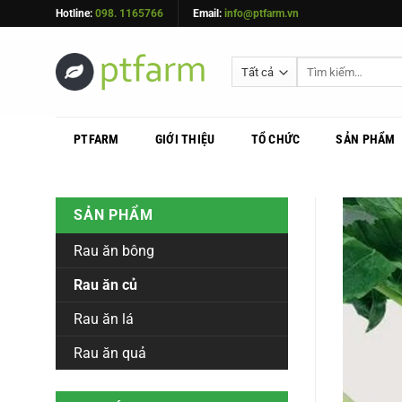
Bỏ
Hotline:
098. 1165766
Email:
info@ptfarm.vn
qua
nội
dung
PTFARM
GIỚI THIỆU
TỔ CHỨC
SẢN PHẨM
SẢN PHẨM
Rau ăn bông
Rau ăn củ
Rau ăn lá
Rau ăn quả