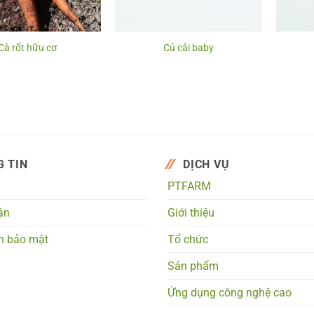
Cà rốt hữu cơ
Củ cải baby
 TIN
DỊCH VỤ
PTFARM
ận
Giới thiệu
h bảo mật
Tổ chức
Sản phẩm
Ứng dụng công nghệ cao