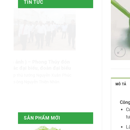
TIN TỨC
ẩm
( Hình ảnh ) – Phong Thúy đón
Công ty TNH
tiếp các đại biểu, đoàn đại biểu
sản Phong T
dụng nông n
 phẩm
Đón tiếp thủ tướng Nguyễn Xuân Phúc
cao
Đón tiếp ông Nguyễn Thiện Nhân
MÔ TẢ
Lâm Đồng đượ
nông nghiệp cô
Công
Củ
tư
SẢN PHẨM MỚI
Là