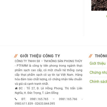
Tỏi
Cà rốt Đà Lạt
GIỚI THIỆU CÔNG TY
THÔNG
CÔNG TY TNHH SX – TM NÔNG SẢN PHONG THÚY
Giới thiệu
- PTFARM là công ty tiên phong trong ngành thực
phẩm sạch cao cấp, có một chuỗi hệ thống cung
Chứng nh
cấp thực phẩm sạch có uy tín tại Việt Nam. Hàng
hóa đảm bảo chất lượng, có chứng nhận tiêu chuẩn
Chính sác
và giá cả cạnh tranh nhất.
ĐC : Tổ 27, Đ. Lê Hồng Phong, Thị trấn Liên
Nghĩa, H. Đức Trọng, T. Lâm Đồng
ĐT: 0981.165.765 – 0981.165.766 -
0983.611.839 - 02633.844.095