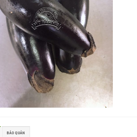
H Trang trại Nông
Thủ tướng thăm mô hình sản
húy: Tiên phong ứng
xuất rau an toàn tại Lâm Đồng
ghiệp công nghệ
Đây là hoạt động thực tế trước khi Th
tướng chủ trì Hội nghị thúc
c ví như “Thủ phủ” của
ng nghệ cao (NNCNC) với
BẢO QUẢN