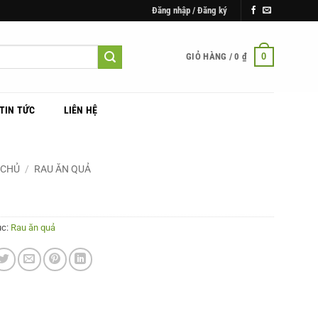
Đăng nhập / Đăng ký
0
GIỎ HÀNG /
0
₫
TIN TỨC
LIÊN HỆ
 CHỦ
/
RAU ĂN QUẢ
CÀ TÍM HÀ LAN
ục:
Rau ăn quả