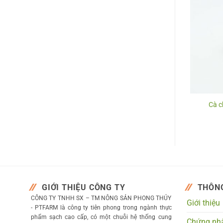
u su baby
Ớt sừng xanh
Cà c
GIỚI THIỆU CÔNG TY
THÔNG
CÔNG TY TNHH SX – TM NÔNG SẢN PHONG THÚY
Giới thiệu
- PTFARM là công ty tiên phong trong ngành thực
phẩm sạch cao cấp, có một chuỗi hệ thống cung
Chứng nh