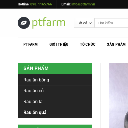
Bỏ
Hotline:
098. 1165766
Email:
info@ptfarm.vn
qua
nội
dung
PTFARM
GIỚI THIỆU
TỔ CHỨC
SẢN PHẨM
SẢN PHẨM
Rau ăn bông
Rau ăn củ
Rau ăn lá
Rau ăn quả