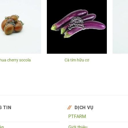
hua cherry socola
Cà tím hữu cơ
 TIN
DỊCH VỤ
PTFARM
ận
Giới thiệu