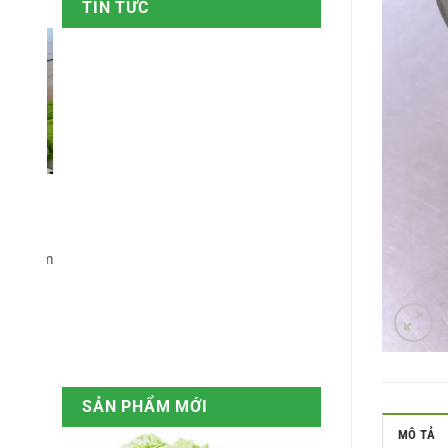
TIN TỨC
ẩm
( Hình ảnh ) – Phong Thúy đón
Công ty TNH
tiếp các đại biểu, đoàn đại biểu
sản Phong T
dụng nông n
 phẩm
Đón tiếp thủ tướng Nguyễn Xuân Phúc
cao
Đón tiếp ông Nguyễn Thiện Nhân
Lâm Đồng đượ
nông nghiệp cô
SẢN PHẨM MỚI
MÔ TẢ