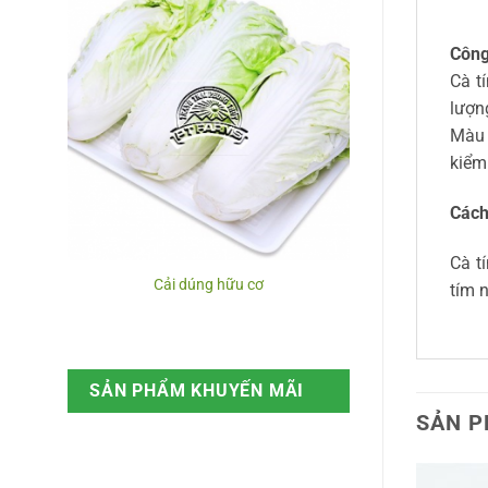
Công
Cà t
lượn
Màu 
kiểm
Cách
Cà t
Cải dúng hữu cơ
tím 
SẢN PHẨM KHUYẾN MÃI
SẢN P