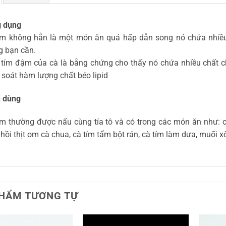
 dụng
ím không hẳn là một món ăn quá hấp dẫn song nó chứa nhiều c
g bạn cần.
tím đậm của cà là bằng chứng cho thấy nó chứa nhiều chất c
 soát hàm lượng chất béo lipid
 dùng
ím thường được nấu cùng tía tô và có trong các món ăn như: cà
nhồi thịt om cà chua, cà tím tẩm bột rán, cà tím làm dưa, muối x
HẨM TƯƠNG TỰ